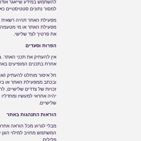
להשתמש במידע שייאגר אודו
למסור נתונים סטטיסטיים כאל
מפעילת האתר תהיה רשאית לה
מפעילת האתר או מי מטעמה ו
את פרטיך לצד שלישי.
הפרות וסעדים
אין להעתיק את תכני האתר. ב
אחרת בתכנים המופיעים באת
חל איסור מוחלט להעתיק ו/או
ובכתב ממפעילת האתר או בע
זכויות של צדדים שלישיים, לרב
יהיה אחראי למעשיו ומחדליו
שלישיים.
הוראות התנהגות באתר
מבלי לגרוע מכל הוראה אחרת
המשתמש מחויב למילוי הוגן ש
פלילית.