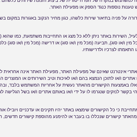
 למשתמש במקרה של הפרה יסודית של ביצוע הזמנת שירותים כלשהם 
 טענות נוספות כנגד הספק או מפעילת האתר.
ורה על פניה בתיאור שירות כלשהו, כגון מחיר הנקוב באגורות במקום בש
ן ו/או סוג), תביעה (מכל מין ו/או סוג) או דרישה (מכל מין ו/או סוג) כל
ו התאמתו לצרכיו ולדרישותיו.
לאתרי אינטרנט שאינם של מפעילת האתר, מפעילת האתר אינה אחראית לתק
אתרים ו/או לתוכן הנמצא בהם ו/או לאיכות וטיב השירותים או המוצרים ה
לו באמצעות הקישורים מהאתר נעשית על אחריות המשתמש בלבד, ובהתא
קשר לנזקים שנגרמו לו על ידי ו/או באותם אתרים ו/או בשל הגלישה לא
חייבת כי כל הקישורים שימצאו באתר יהיו תקינים או עדכניים ויובילו או
אתר קישורים שנכללו בו בעבר או להימנע מהוספת קישורים חדשים, הכ