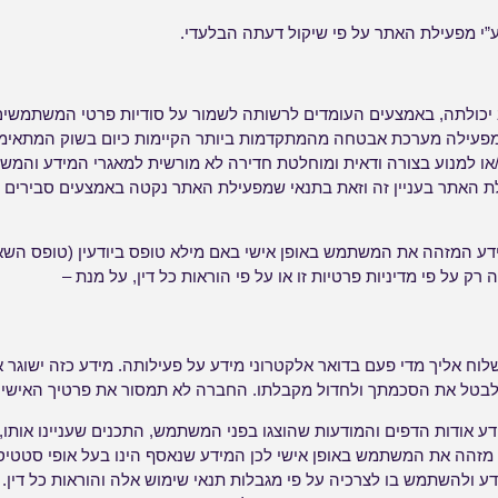
 ע”י מפעילת האתר על פי שיקול דעתה הבלעדי.
כולתה, באמצעים העומדים לרשותה לשמור על סודיות פרטי המשתמשים 
מפעילה מערכת אבטחה מהמתקדמות ביותר הקיימות כיום בשוק המתאימו
/או למנוע בצורה ודאית ומוחלטת חדירה לא מורשית למאגרי המידע והמש
לת האתר בעניין זה וזאת בתנאי שמפעילת האתר נקטה באמצעים סבירים 
ע המזהה את המשתמש באופן אישי באם מילא טופס ביודעין (טופס השא
ק על פי מדיניות פרטיות זו או על פי הוראות כל דין, על מנת –
עוניינת לשלוח אליך מדי פעם בדואר אלקטרוני מידע על פעילותה. מידע כזה ישו
 לבטל את הסכמתך ולחדול מקבלתו. החברה לא תמסור את פרטיך האישי
 אודות הדפים והמודעות שהוצגו בפני המשתמש, התכנים שעניינו אותו, ז
נו מזהה את המשתמש באופן אישי לכן המידע שנאסף הינו בעל אופי סטטיס
 ולהשתמש בו לצרכיה על פי מגבלות תנאי שימוש אלה והוראות כל דין