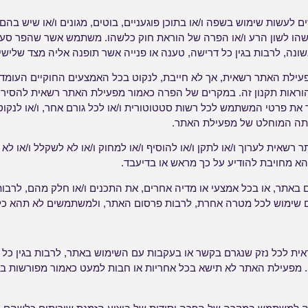
לעשות שימוש בשפה ו/או בתוכן פוגעניים, בוטים, מגונים ו/או שיש בהם 
כלשהו לשון הרע ו/או הפרה של הוראת חוק כלשהו. משתמש אשר שהפר סע
נה, לרבות בגין כל דרישה, טענה או פנייה אשר תופנה אליה מצד שלישי
פעילת האתר רשאית, אך לא חייבת, לנקוט בכל האמצעים החוקיים העומ
ו הוראות תקנון זה. במקרים של הפרה כאמור מפעילת האתר רשאית להסיר
ר את פרטי המשתמש לכל רשות סטטוטורית ו/או לכל גורם אחר, ו/או לנקו
דעתה המוחלט של מפעילת האתר.
רשאית לערוך ו/או לתקן ו/או להוסיף ו/או למחוק ו/או לא לשקלל ו/או לא ל
א מחויבת להודיע על כך מראש או בדיעבד.
אתר, או בכל אמצעי או מדיה אחרים, את התכנים ו/או חלק מהם, לרבות
 שימוש לכל מטרה אחרת, לרבות פרסום האתר, ולמשתמשים לא תהא כל 
ת לכל נזק שנגרם בקשר או בעקבות עם השימוש באתר, לרבות בגין כל מ
ם. מפעילת האתר לא תישא בכל אחריות או חבות למעט כאמור מפורשות 