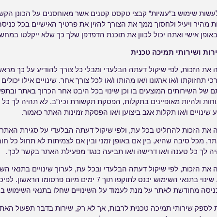
שות שימוש ב”עוגיות” קבצי טקסט קטנים אשר מאוחסנים על הכונן ה
 מהיר ויעיל ולחסוך ממך את הצורך להזין את פרטיך האישיים בכל כניסה
אופן אישי ואתה יכול לכוון את תוכנת הדפדפן שלך כך שלא ייקלטו במחשב 
ות ושירותי תמיכה טכנית
ת הזכות, לפי שיקול דעתה הבלעדי ומבלי כל צורך להודיע על כך מראש
חזוקתו ו/או ארגונו ו/או מהותו ו/או לכל צורך אחר. שינויים אילו יכולים
 של השירותים המוצעים בו וכן שינוי בכל היבט אחר הכרוך באתר ובתפעולו
חות ולהיות מאופיינים בתקלות, הפסקת תקשורת וכיו”ב. לא תהיה לך כל ט
 שינויים ו/או תקלות אגב ביצוען ו/או הפסקת זמינות האתר כאמור.
ת הזכות להחליט בכל עת, ולפי שיקול דעתה הבלעדי על סגירת האתר. 
, מכל סיבה שהיא, בין אם באופן זמני ובין אם לצמיתות לא תחול כל ח
 לך כל טענה ו/או דרישה ו/או תביעה כנגד מפעילת האתר בקשר לכך.
ת הזכות, לפי שיקול דעתה הבלעדי ובכל עת, לערוך שינויים בתנאי השי
הודעה מוקדמת על כך באתר. שינוי בתנאי השימוש יכנס לתוקפו תוך 7 ימים 
יסה מחודשת לאתר על מנת לעמוד על השינויים שחלו בתנאי השימוש בו,
ספק שירותי תמיכה טכנית לרבות, אך לא רק, שירות בדבר תפעול האתר 