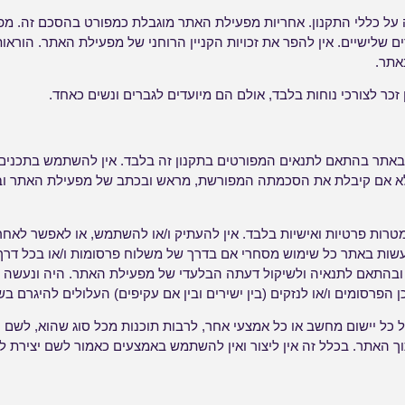
על כללי התקנון. אחריות מפעילת האתר מוגבלת כמפורט בהסכם זה. מ
ים שלישיים. אין להפר את זכויות הקניין הרוחני של מפעילת האתר. הורא
אתר.
זכר לצורכי נוחות בלבד, אולם הם מיועדים לגברים ונשים כאחד.
אתר בהתאם לתנאים המפורטים בתקנון זה בלבד. אין להשתמש בתכנים
א אם קיבלת את הסכמתה המפורשת, מראש ובכתב של מפעילת האתר וב
ות פרטיות ואישיות בלבד. אין להעתיק ו/או להשתמש, או לאפשר לאח
עשות באתר כל שימוש מסחרי אם בדרך של משלוח פרסומות ו/או בכל ד
בהתאם לתנאיה ולשיקול דעתה הבלעדי של מפעילת האתר. היה ונעשה 
פרסומים ו/או לנזקים (בין ישירים ובין אם עקיפים) העלולים להיגרם בש
 כל יישום מחשב או כל אמצעי אחר, לרבות תוכנות מכל סוג שהוא, לשם 
ך האתר. בכלל זה אין ליצור ואין להשתמש באמצעים כאמור לשם יצירת לק