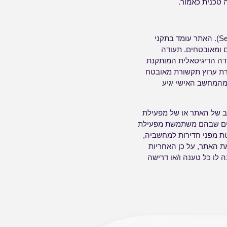
 טכנית כאמור.
מפעילת האתר פועלת לאבטחת האתר באמצעות SSL (פרוטוקול לתקשורת מאובטחת באינטרנט Secure). האתר עומד בתקני
 ומאובטחים. תעודה
ת. התעודה הדיגיטאלית המותקנת
רת ערוץ תקשורת מאובטח
מהמחשב האישי יגיע
ב של האתר או של מפעילת
דמים שבהם משתמשת מפעילת
ת מפני חדירות למחשביה,
ת האתר, על כן האחריות
לו כל טענה ו/או דרישה