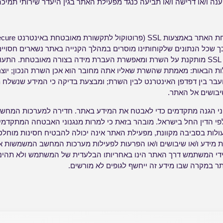
נה ו/או דרישה ו/או תביעה כנגד מפעילת האתר בגין היעדר שירותי תמיכה
 שכל הנתונים שלקוחותינו מוסרים במהלך הקנייה באתר נשארים חסויים
דיגיטאלית מסוג SSL Web Server מותקנת על השרת ומאפשרת העברת מידה בצורה מאובטח
ת הבאות: מאמתת שהשרת שאליו אתה מחובר הוא אכן השרת הנכון; יוצ
ועבר בין דפדפן האינטרנט לבין השרת; ומבצעת בדיקה כי המידע שנשלח 
יבושים אל האתר.
ני הגנה מתקדמים כדי לאבטח את המידע באתר. חדירה למערכות המחש
לפי הדין החל בישראל. מובהר בזאת כי למרות מנגנוני האבטחה המתק
עולות בסביבה מקוונת, מפעילת האתר אינה יכולה להבטיח חסינות מוחלט
פת מידע ו/או שיבושים ו/או הפרעות לפעילות מערכות המחשב המשמשות א
ידי המשתמש דרך האתר הינו באחריותו הבלעדית של המשתמש ולא תהינה 
ר במקרה שבו מידע זה ייחשף לגופים לא מורשים.