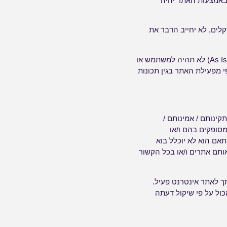
באמצעות האתר יהיה
קלים, לא יחייב הדבר את
מבלי לגרוע מכלליות האמור לעיל, השירות באתר ניתן ללא כל מצג או התחייבות משתמעת, כמו שהוא (As Is) לא תהיה למשתמש או
פי מפעילת האתר בגין תכונות
ינותם / אמינותם /
מסופקים בהם ו/או
ם הוא לא יוכלל בוא
ותם אתרים ו/או בכל הקשור
תך לאתר אינטרנט פעיל.
ול על פי שיקול דעתה