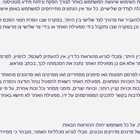
ת השימוש שיעשה המשתמש באתר לצורך הפקת וניתוח מידע סטטיסטי. 
ה לצדדים שלישיים, כל עוד אין הנתונים מתייחסים למשתמש באופן אישי א
עביר את פרטיך לצד שלישי בין היתר, במקרה שבו הפרת תנאי הסכם זה
כן במקרה שבו נתקבל בידי מפעילת האתר או בידי צד שלישי צו מרשות 
ין היתר, ומבלי לגרוע מהוראות כל דין, אין להעתיק לשכפל, להפיץ, לפ
ר אלא אם כן מפעילת האתר נתנה את הסכמתה לכך, בכתב ומראש.
 לפרסם תמונות ו/או סימנים מסחריים ו/או מפרטים ו/או סרטונים מהאתר 
ל הזכויות המתאים. מפעילת האתר רשאית להפעיל נוהל הודעה והסרה 
ות זכויות קניין רוחני, זכויות יוצרים, סימני מסחר וכל זכות אחרת, על פי
 לרבות בקשר לתכנים המפורסמים על ידו. מפעילת האתר לא תישא באחרי
, על כל משתמש יחולו ההוראות הבאות.
ל פרטים מדויקים ונכונים. מבלי לגרוע מכלליות האמור, מובהר כי מסירת